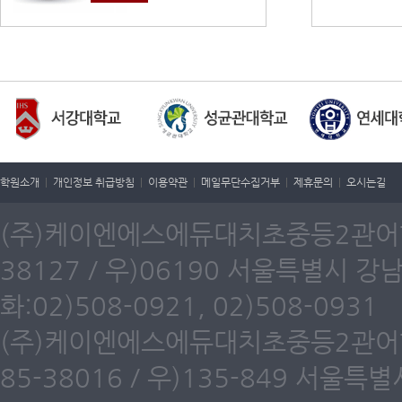
학원소개
|
개인정보 취급방침
|
이용약관
|
메일무단수집거부
|
제휴문의
|
오시는길
(주)케이엔에스에듀대치초중등2관어학원
38127 / 우)06190 서울특별시 강
화:02)508-0921, 02)508-0931
(주)케이엔에스에듀대치초중등2관어학원
85-38016 / 우)135-849 서울