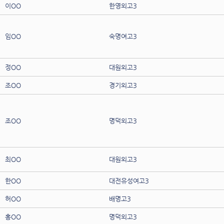
이OO
한영외고3
임OO
숙명여고3
정OO
대원외고3
조OO
경기외고3
조OO
명덕외고3
최OO
대원외고3
한OO
대전유성여고3
허OO
배명고3
홍OO
명덕외고3