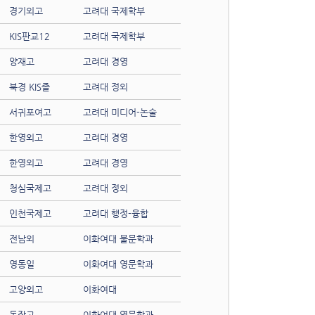
경기외고
고려대 국제학부
KIS판교12
고려대 국제학부
양재고
고려대 경영
북경 KIS졸
고려대 정외
서귀포여고
고려대 미디어-논술
한영외고
고려대 경영
한영외고
고려대 경영
청심국제고
고려대 정외
인천국제고
고려대 행정-융합
전남외
이화여대 불문학과
영동일
이화여대 영문학과
고양외고
이화여대
동작고
이화여대 영문학과