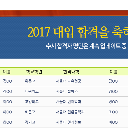
김OO
휘문고
서울대 자유전공
김OO
김OO
대원외고
서울대 철학과
김OO
이OO
고양외고
서울대 언어학과
정OO
이OO
배문고
서울대 건환공학과
조OO
최OO
경기고
서울대 전기정보
이OO