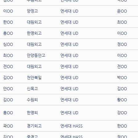
이OO
양정고
연세대 UD
윤OO
한OO
대원외고
연세대 UD
최OO
홍OO
한영외고
연세대 UD
이OO
심OO
대원외고
연세대 UD
정OO
최OO
안양동안고
연세대 UD
이OO
전OO
대원외고
연세대 UD
전OO
김OO
천안북일
연세대 UD
박OO
안OO
신목고
연세대 UD
김OO
김OO
수원외
연세대 UD
황OO
홍OO
한영외
연세대 UD
강OO
곽OO
경기외고
연세대 HASS
한OO
김OO
중경고
연세대 HASS
정OO