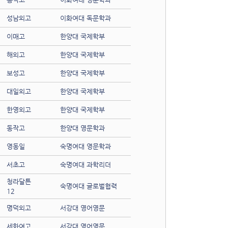
성남외고
이화여대 독문학과
이매고
한양대 국제학부
해외고
한양대 국제학부
보성고
한양대 국제학부
대일외고
한양대 국제학부
한영외고
한양대 국제학부
동작고
한양대 영문학과
영동일
숙명여대 영문학과
서초고
숙명여대 과학리더
청라달튼
숙명여대 글로벌협력
12
명덕외고
서강대 영어영문
세화여고
서강대 영어영문