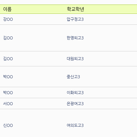
강OO
압구정고3
김OO
한영외고3
김OO
대원외고3
박OO
중산고3
박OO
이화외고3
서OO
은광여고3
신OO
여의도고3