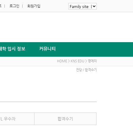
로
|
로그인
|
회원가입
대학 입시 정보
커뮤니티
HOME > KNS EDU > 명예의
전당 / 합격수기
FL 우수자
합격수기