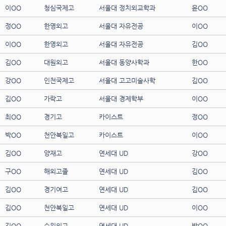
이OO
청심국제고
서울대 정치외교학과
윤OO
정OO
한영외고
서울대 자유전공
이OO
이OO
한영외고
서울대 자유전공
김OO
김OO
대원외고
서울대 동양사학과
한OO
강OO
인천국제고
서울대 고고미술사학
김OO
김OO
가락고
서울대 경제학부
이OO
최OO
경기고
카이스트
정OO
박OO
천안북일고
카이스트
이OO
김OO
양재고
연세대 UD
강OO
구OO
해외고졸
연세대 UD
김OO
김OO
경기여고
연세대 UD
김OO
김OO
천안북일고
연세대 UD
이OO
김OO
수원외고
연세대 UD
박OO