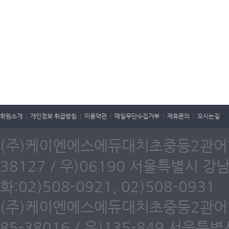
학원소개
|
개인정보 취급방침
|
이용약관
|
메일무단수집거부
|
제휴문의
|
오시는길
(주)케이엔에스에듀대치초중등2관어학원
38127 / 우)06190 서울특별시 강
화:02)508-0921, 02)508-0931
(주)케이엔에스에듀대치초중등2관어학원
85-38016 / 우)135-849 서울