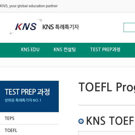
KNS, your global education partner
KNS EDU
KNS 컨설팅
TEST PREP과정
TOEFL Pr
TEST PREP 과정
상위권 특례특기자 NO.1
KNS TOE
TEPS
TOEFL