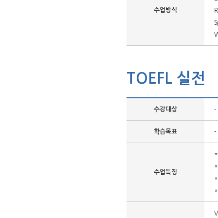
R
수업방식
S
W
TOEFL 실전
-
수강대상
-
학습목표
수업특징
*
V