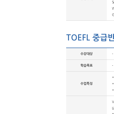
S
W
G
TOEFL 중급
-
수강대상
-
학습목표
수업특징
V
L