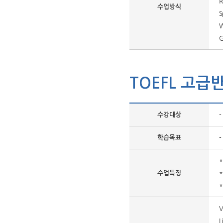
R
수업방식
S
W
G
TOEFL 고급
-
수강대상
-
학습목표
수업특징
V
L