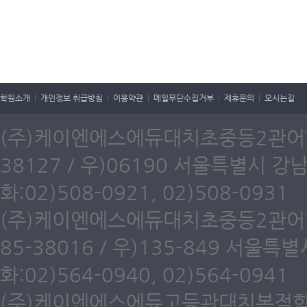
학원소개
|
개인정보 취급방침
|
이용약관
|
메일무단수집거부
|
제휴문의
|
오시는길
(주)케이엔에스에듀대치초중등2관어학원
38127 / 우)06190 서울특별시 강
화:02)508-0921, 02)508-0931
(주)케이엔에스에듀대치초중등2관어학원
85-38016 / 우)135-849 서울
화:02)564-0940, 02)564-0941
(주)케이엔에스에듀고등관대치본점학원(