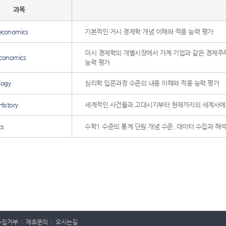
과목
economics
기본적인 거시 경제학 개념 이해와 적용 능력 평가
미시 경제학의 개별시장에서 가계·기업과 같은 경제주
conomics
능력 평가
logy
심리학 입문과정 수준의 내용 이해와 적용 능력 평가
History
세계적인 사건들과 고대시기부터 현재까지의 세계사에 
cs
수학1 수준의 통계 단원 개념 수준, 데이터 수집과 해석
수집거부
|
제휴문의
|
오시는길