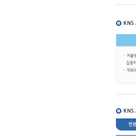
KNS
- 겨울
집중하
- 개념
KNS
인문