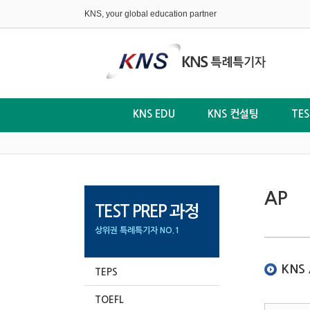
KNS, your global education partner
KNS EDU
KNS 컨설팅
TE
AP
TEST PREP 과정
상위권 특례특기자 NO.1
KNS
TEPS
TOEFL