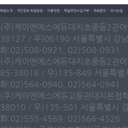
학원소개
|
개인정보 취급방침
|
이용약관
|
메일무단수집거부
|
제휴문의
|
오시는길
(주)케이엔에스에듀대치초중등2관어학원
38127 / 우)06190 서울특별시 강
화:02)508-0921, 02)508-0931
(주)케이엔에스에듀대치초중등2관어학원
85-38016 / 우)135-849 서울
화:02)564-0940, 02)564-0941
(주)케이엔에스에듀고등관대치본점학원(
38010 / 우)135-501 서울특별시
화:02)555-4569, 02)566-4526