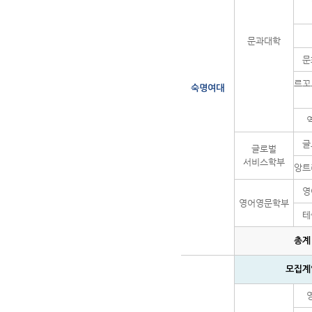
문과대학
문
르꼬
숙명여대
글
글로벌
서비스학부
앙트
영
영어영문학부
테
총계
모집계