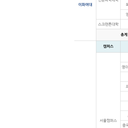
이화여대
스크랜튼대학
총계
캠퍼스
영
서울캠퍼스
중