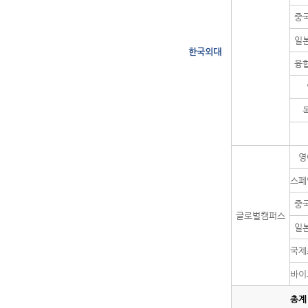
중
일
한국외대
융
영
스페
중
글로벌캠퍼스
일
국제
바이
총계