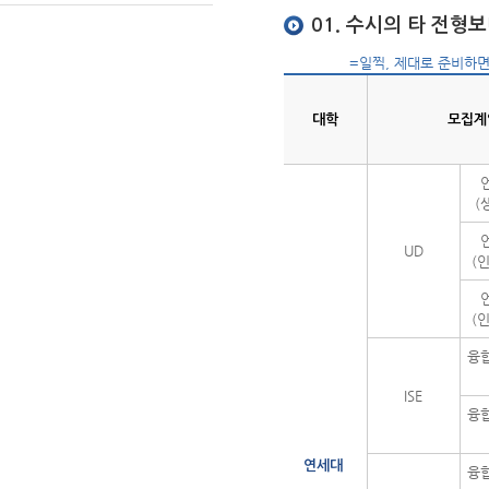
01. 수시의 타 전형
=일찍, 제대로 준비하
대학
모집계
(
UD
(
(
융
ISE
융
연세대
융