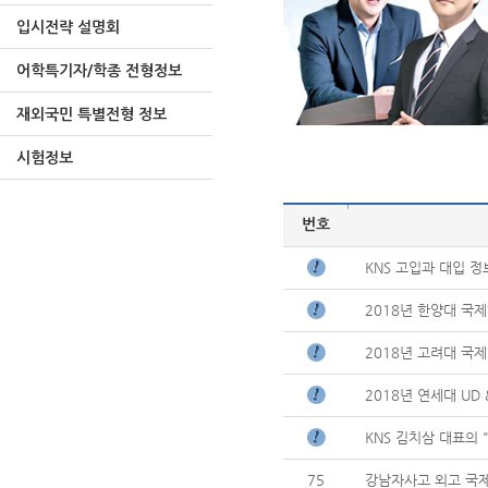
입시전략 설명회
어학특기자/학종 전형정보
재외국민 특별전형 정보
시험정보
|
번호
KNS 고입과 대입 
2018년 한양대 국제
2018년 고려대 국
2018년 연세대 UD 
KNS 김치삼 대표의 
75
강남자사고 외고 국