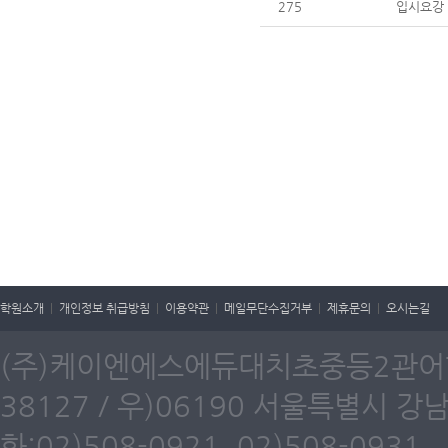
275
입시요강
학원소개
|
개인정보 취급방침
|
이용약관
|
메일무단수집거부
|
제휴문의
|
오시는길
(주)케이엔에스에듀대치초중등2관어학원
38127 / 우)06190 서울특별시 강
화:02)508-0921, 02)508-0931