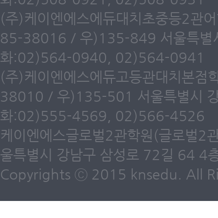
(주)케이엔에스에듀대치초중등2관어학원
85-38016 / 우)135-849 서울
화:02)564-0940, 02)564-0941
(주)케이엔에스에듀고등관대치본점학원(
38010 / 우)135-501 서울특별시
화:02)555-4569, 02)566-4526
케이엔에스글로벌2관학원(글로벌2관) 제6
울특별시 강남구 삼성로 72길 64 4층 /
Copyrights ⓒ 2015 knsedu. All Ri