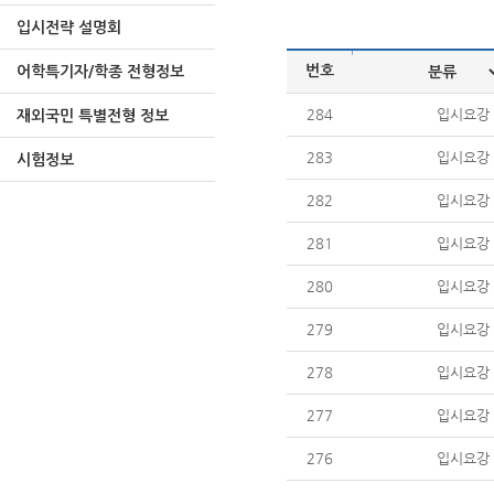
입시전략 설명회
|
번호
어학특기자/학종 전형정보
284
입시요강
재외국민 특별전형 정보
283
입시요강
시험정보
282
입시요강
281
입시요강
280
입시요강
279
입시요강
278
입시요강
277
입시요강
276
입시요강