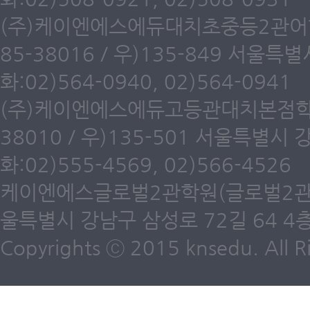
(주)케이엔에스에듀대치초중등2관어학원
85-38016 / 우)135-849 서울
화:02)564-0940, 02)564-0941
(주)케이엔에스에듀고등관대치본점학원(
38010 / 우)135-501 서울특별시
화:02)555-4569, 02)566-4526
케이엔에스글로벌2관학원(글로벌2관) 제6
울특별시 강남구 삼성로 72길 64 4층 /
Copyrights ⓒ 2015 knsedu. All Ri