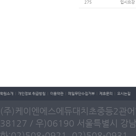
275
입시요강
학원소개
|
개인정보 취급방침
|
이용약관
|
메일무단수집거부
|
제휴문의
|
오시는길
(주)케이엔에스에듀대치초중등2관어학원
38127 / 우)06190 서울특별시 강
화:02)508-0921, 02)508-0931