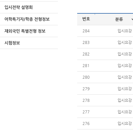
입시전략 설명회
|
번호
어학특기자/학종 전형정보
284
입시요강
재외국민 특별전형 정보
283
입시요강
시험정보
282
입시요강
281
입시요강
280
입시요강
279
입시요강
278
입시요강
277
입시요강
276
입시요강