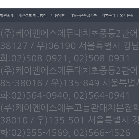
학원소개
|
개인정보 취급방침
|
이용약관
|
메일무단수집거부
|
제휴문의
|
오시는길
(주)케이엔에스에듀대치초중등2관어학원
38127 / 우)06190 서울특별시 강
화:02)508-0921, 02)508-0931
(주)케이엔에스에듀대치초중등2관어학원
85-38016 / 우)135-849 서울
화:02)564-0940, 02)564-0941
(주)케이엔에스에듀고등관대치본점학원(
38010 / 우)135-501 서울특별시
화:02)555-4569, 02)566-4526