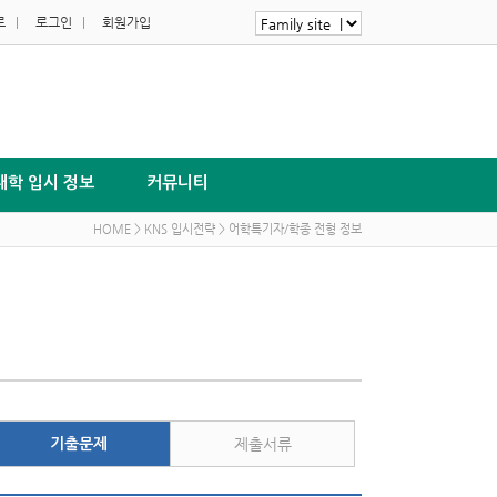
로
|
로그인
|
회원가입
대학 입시 정보
커뮤니티
HOME > KNS 입시전략 > 어학특기자/학종 전형 정보
제출서류
기출문제