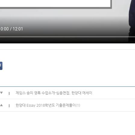
제임스 송의 영특 수업소개-심층면접, 한양대 에세이
 ▼
|
한양대 Essay 2018학년도 기출문제풀이(1)
 ▲
|