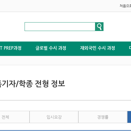
처음으
ST PREP과정
글로벌 수시 과정
재외국민 수시 과정
기자/학종 전형 정보
전체
입시요강
경쟁률