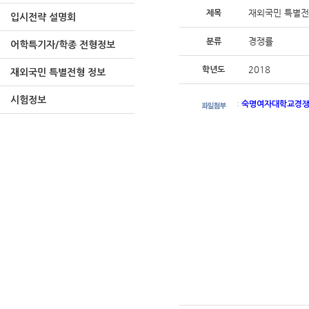
재외국민 특별전
제목
입시전략 설명회
경쟁률
분류
어학특기자/학종 전형정보
2018
학년도
재외국민 특별전형 정보
시험정보
:
숙명여자대학교경쟁률