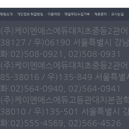
학원소개
|
개인정보 취급방침
|
이용약관
|
메일무단수집거부
|
제휴문의
|
오시는길
(주)케이엔에스에듀대치초중등2관어학원
38127 / 우)06190 서울특별시 강
화:02)508-0921, 02)508-0931
(주)케이엔에스에듀대치초중등2관어학원
85-38016 / 우)135-849 서울
화:02)564-0940, 02)564-0941
(주)케이엔에스에듀고등관대치본점학원(
38010 / 우)135-501 서울특별시
화:02)555-4569, 02)566-4526