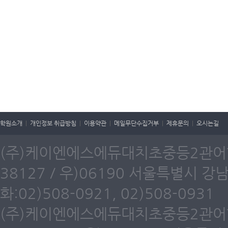
학원소개
|
개인정보 취급방침
|
이용약관
|
메일무단수집거부
|
제휴문의
|
오시는길
(주)케이엔에스에듀대치초중등2관어학원
38127 / 우)06190 서울특별시 강
화:02)508-0921, 02)508-0931
(주)케이엔에스에듀대치초중등2관어학원