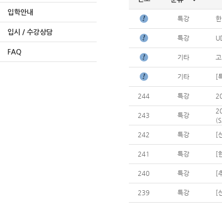
입학안내
특강
한
입시 / 수강상담
특강
U
FAQ
기타
고
기타
[
244
특강
2
2
243
특강
(
242
특강
[
241
특강
[
240
특강
[
239
특강
[