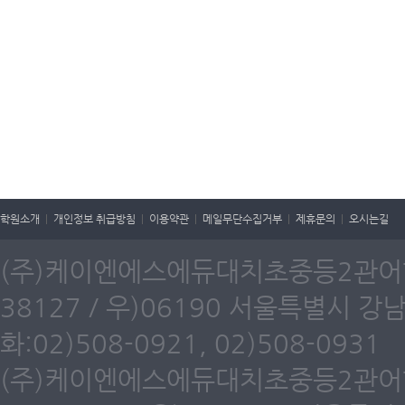
학원소개
|
개인정보 취급방침
|
이용약관
|
메일무단수집거부
|
제휴문의
|
오시는길
(주)케이엔에스에듀대치초중등2관어학원
38127 / 우)06190 서울특별시 강
화:02)508-0921, 02)508-0931
(주)케이엔에스에듀대치초중등2관어학원