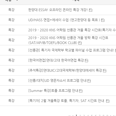
특강
한양대 ESSAY 오프라인 온라인 특강 개강!
특강
UD/HASS 면접+에세이 수업 (연고한양대 등 목표 )
특강
2019 - 2020 KNS 어학원 선릉관 겨울 특강 시간표(특기자 
2019 - 2020 KNS 어학원 선릉관 겨울 방학 특강 시간표
특강
(SAT/AP/IB/TOEFL/BOOK CLUB)
특강
[선릉관] 특기자 국제학부 학교별 파이널 수업 프로그램 안내!
특강
[한국어면접]연대/고대 한국어면접 특강
특강
[추석특강]연대UIC/고대국제학부/한양대에세이 특강
특강
[선릉/대치]UD 영문자소서 프로그램 안내
특강
[Summer 특강]토플 프로그램 안내
특강
[특기자] 2월 겨울특강 토플, 특기자, SAT 시간표 안내